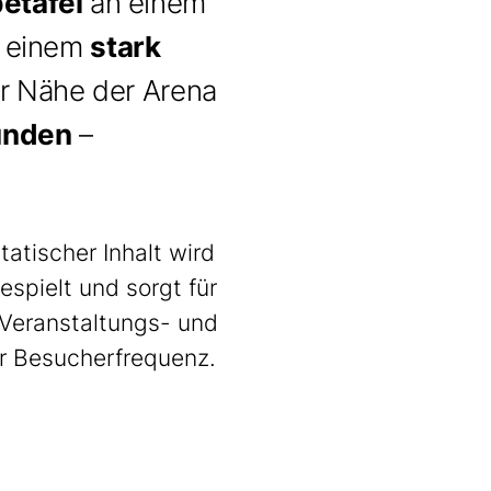
etafel
an einem
n einem
stark
er Nähe der Arena
Kunden
–
atischer Inhalt wird
spielt und sorgt für
 Veranstaltungs- und
er Besucherfrequenz.