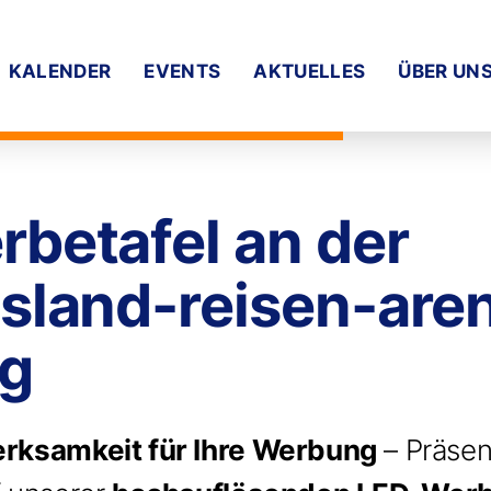
KALENDER
EVENTS
AKTUELLES
ÜBER UN
betafel an der
sland-reisen-aren
rg
rksamkeit für Ihre Werbung
– Präsent