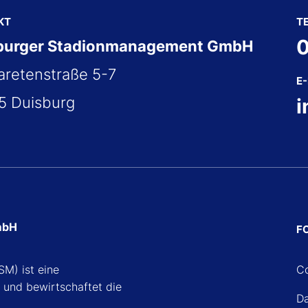
KT
T
0
burger Stadionmanagement GmbH
retenstraße 5-7
E
5 Duisburg
i
mbH
F
M) ist eine
Co
 und bewirtschaftet die
Da