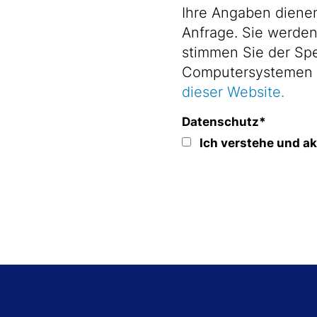
Ihre Angaben dienen 
Anfrage. Sie werden nicht an Dr
stimmen Sie der Spe
dieser Website.
Datenschutz
*
Ich verstehe und a
Footer