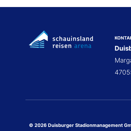
Footer
KONTA
Duis
Marga
4705
© 2026 Duisburger Stadionmanagement G