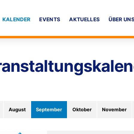
KALENDER
EVENTS
AKTUELLES
ÜBER UN
anstaltungs­kale
August
September
Oktober
November