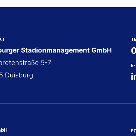
KT
T
0
burger Stadionmanagement GmbH
retenstraße 5-7
E
5 Duisburg
i
mbH
F