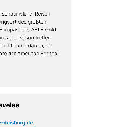
 Schauinsland-Reisen-
ungsort des größten
 Europas: des AFLE Gold
ms der Saison treffen
n Titel und darum, als
hte der American Football
avelse
-duisburg.de.